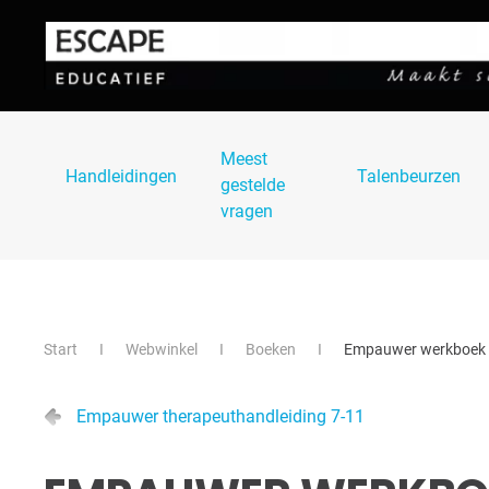
Skip to main content
Meest
Handleidingen
Talenbeurzen
gestelde
vragen
Start
Webwinkel
Boeken
Empauwer werkboek v
Empauwer therapeuthandleiding 7-11