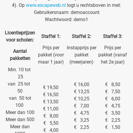
4). Op
www.escapeweb.nl
logt u rechtsboven in met:
Gebruikersnaam: demoaccount
Wachtwoord: demo1
Licentieprijzen
Staffel 1:
Staffel 2:
Staffel 3:
voor scholen:
Prijs per
Instapprijs per
Prijs per
Aantal
pakket (voor
pakket
pakket (vanaf
pakketten
maar 1 jaar)
(meerjaren)
het 2e jaar)
Min. 10 tot
25
van 25 tot
€ 16,00
€ 8,50
€ 19,50
50
€ 13,25
€ 7,50
€ 16,50
van 50 tot
€ 10,25
€ 6,00
€ 13,50
100
€ 7,00
€ 4,75
€ 11,00
Meer dan 100
€ 4,75
€ 3,50
€ 8,00
Meer dan 500
€ 3,25
€ 2,25
€ 5,50
Meer dan
€ 2,25
€ 1,50
€ 4,00